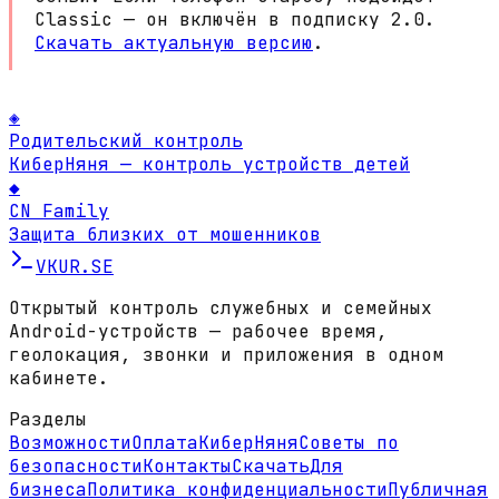
Classic — он включён в подписку 2.0.
Скачать актуальную версию
.
◈
Родительский контроль
КиберНяня — контроль устройств детей
◆
CN Family
Защита близких от мошенников
VKUR
.SE
Открытый контроль служебных и семейных
Android-устройств — рабочее время,
геолокация, звонки и приложения в одном
кабинете.
Разделы
Возможности
Оплата
КиберНяня
Советы по
безопасности
Контакты
Скачать
Для
бизнеса
Политика конфиденциальности
Публичная